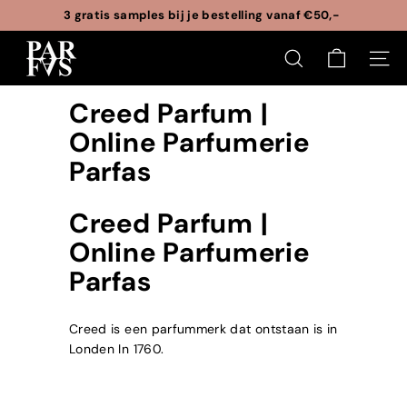
Ga
3 gratis samples bij je bestelling vanaf €50,-
naar
Pauze
P
inhoud
slideshow
ZOEKEN
SITE
a
r
Creed Parfum |
f
Online Parfumerie
a
Parfas
s
Creed Parfum |
Online Parfumerie
Parfas
Creed is een parfummerk dat ontstaan is in
Londen In 1760.