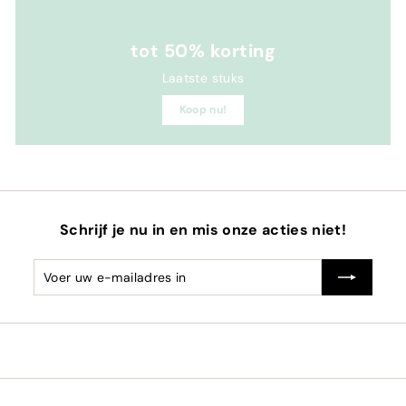
tot 50% korting
Laatste stuks
Koop nu!
Schrijf je nu in en mis onze acties niet!
Voer
Abonneren
uw
e-
mailadres
in