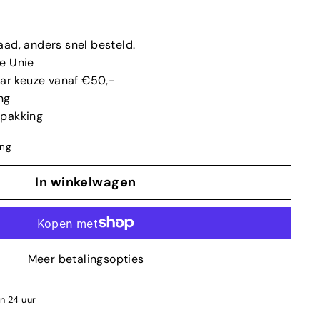
aad, anders snel besteld.
e Unie
aar keuze vanaf €50,-
ng
rpakking
ing
In winkelwagen
Meer betalingsopties
en 24 uur