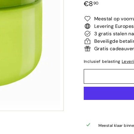
Normale
€8,90
€8
90
prijs
Meestal op voorr
Levering Europes
3 gratis stalen n
Beveiligde betali
Gratis cadeauve
Inclusief belasting
Lever
Meestal klaar binn