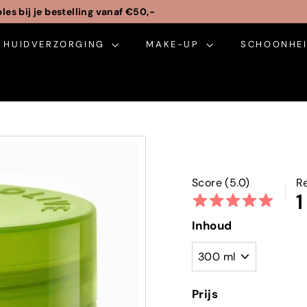
m gratis cadeauverpakking
Pauze
HUIDVERZORGING
slideshow
MAKE-UP
SCHOONHEI
Score (5.0)
R
1
Inhoud
Prijs