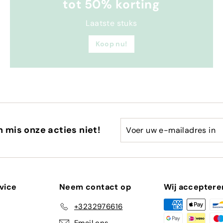
tot 50% korting
Laatste stuks
Koop nu!
Voer
Abonneren
en mis onze acties niet!
uw
e-
mailadres
in
vice
Neem contact op
Wij acceptere
+3232976616
Email ons