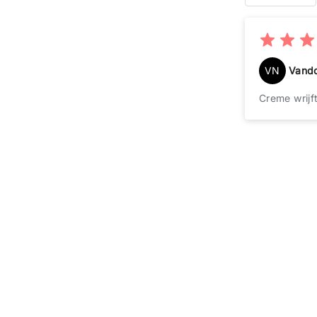
VN
Vand
Creme wrijf