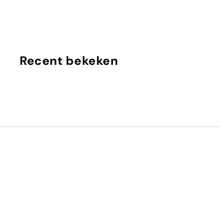
€
€26
00
2
6
,
0
Recent bekeken
0