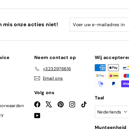
Voer
Abonneren
en mis onze acties niet!
uw
e-
mailadres
in
vice
Neem contact op
Wij acceptere
+3232976616
Email ons
Volg ons
Taal
Facebook
X
Pinterest
Instagram
TikTok
oorwaarden
Nederlands
cy
YouTube
Munteenheid