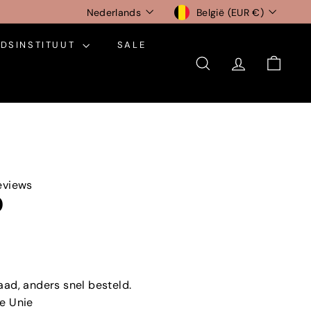
Taal
Munteenheid
Nederlands
België (EUR €)
DSINSTITUUT
SALE
ZOEKEN
ACCOUNT
WINK
eviews
0
aad, anders snel besteld.
e Unie