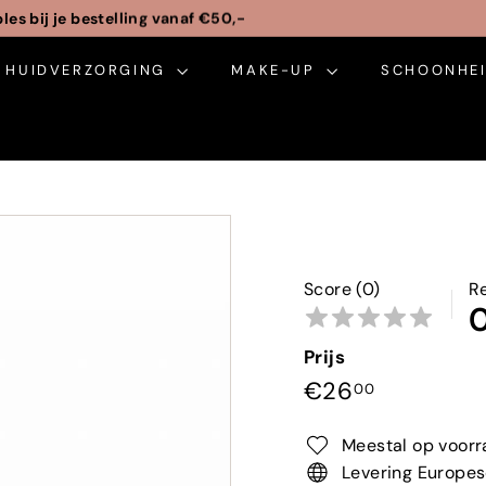
m gratis cadeauverpakking
Pauze
HUIDVERZORGING
slideshow
MAKE-UP
SCHOONHEI
Score (0)
R
Prijs
Normale
€26,00
€26
00
prijs
Meestal op voorr
Levering Europes