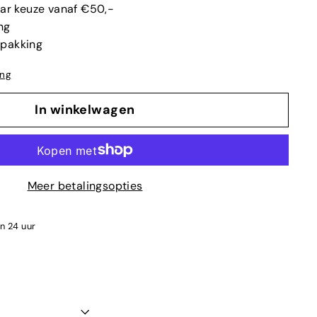
aar keuze vanaf €50,-
ng
rpakking
ing
In winkelwagen
Meer betalingsopties
en 24 uur