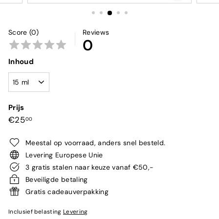
Score (0)
Reviews
0
Inhoud
Prijs
Normale
€25,00
€25
00
prijs
Meestal op voorraad, anders snel besteld.
Levering Europese Unie
3 gratis stalen naar keuze vanaf €50,-
Beveiligde betaling
Gratis cadeauverpakking
Inclusief belasting
Levering