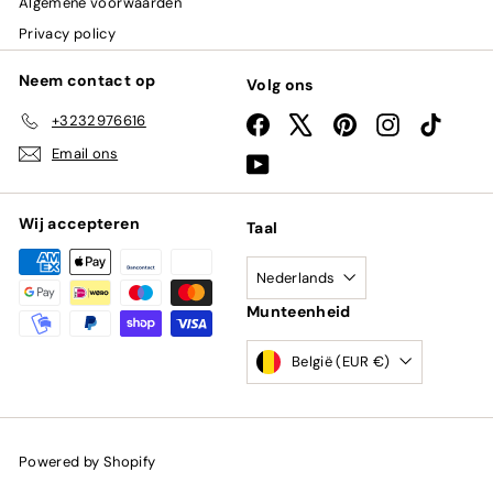
Algemene voorwaarden
Privacy policy
Neem contact op
Volg ons
+3232976616
Facebook
X
Pinterest
Instagram
TikTok
Email ons
YouTube
Wij accepteren
Taal
Nederlands
Munteenheid
België (EUR €)
Powered by Shopify