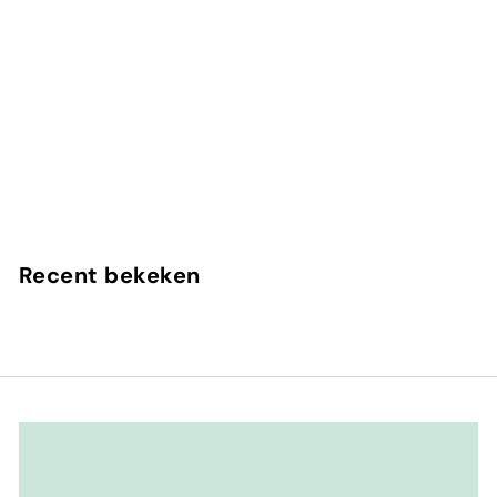
In winkelwagen
Blueforest
Perroy
Recent bekeken