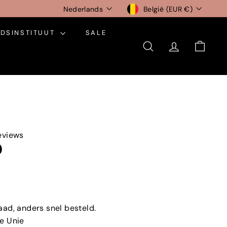
Taal
Munteenheid
Nederlands
België (EUR €)
DSINSTITUUT
SALE
ZOEKEN
ACCOUNT
WINK
eviews
0
aad, anders snel besteld.
e Unie