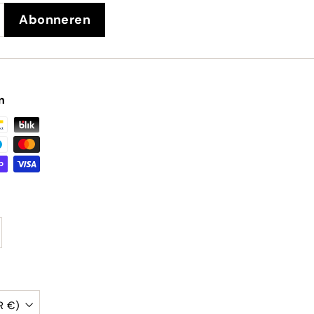
Abonneren
n
België (EUR €)