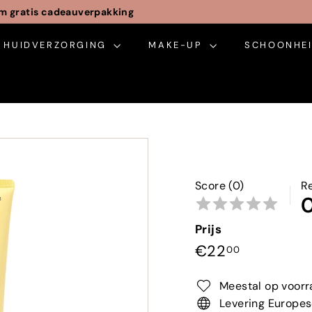
m gratis cadeauverpakking
Pauze
HUIDVERZORGING
slideshow
MAKE-UP
SCHOONHEI
Score (0)
R
Prijs
Normale
€22,00
€22
00
prijs
Meestal op voorr
Levering Europes