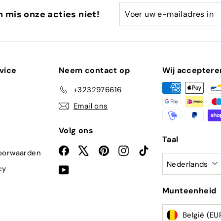
Voer
Abonneren
en mis onze acties niet!
uw
e-
mailadres
in
vice
Neem contact op
Wij acceptere
+3232976616
Email ons
Volg ons
Taal
Facebook
X
Pinterest
Instagram
TikTok
oorwaarden
Nederlands
cy
YouTube
Munteenheid