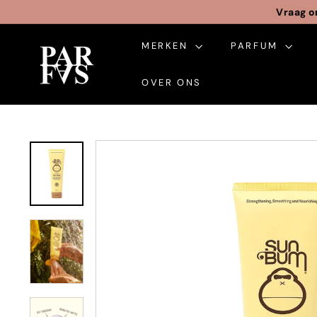
Ga
Vraag o
naar
inhoud
MERKEN
PARFUM
P
a
OVER ONS
r
f
a
s