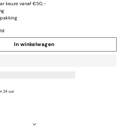
aar keuze vanaf €50,-
ng
rpakking
ing
In winkelwagen
en 24 uur