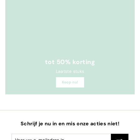
tot 50% korting
Laatste stuks
Koop nu!
Schrijf je nu in en mis onze acties niet!
Voer
Abonneren