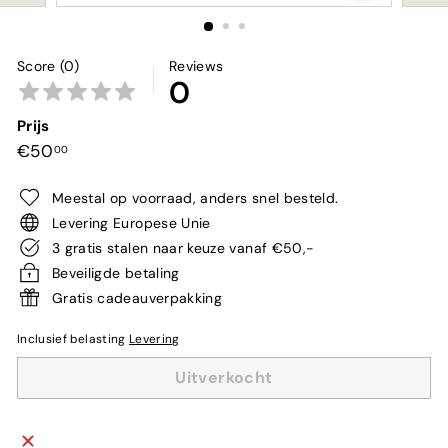
Score (0)
Reviews
0
Prijs
Normale
€50,00
€50
00
prijs
Meestal op voorraad, anders snel besteld.
Levering Europese Unie
3 gratis stalen naar keuze vanaf €50,-
Beveiligde betaling
Gratis cadeauverpakking
Inclusief belasting
Levering
Uitverkocht