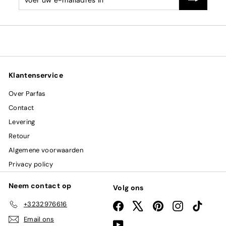
uw
e-
mailadres
in
Klantenservice
Over Parfas
Contact
Levering
Retour
Algemene voorwaarden
Privacy policy
Neem contact op
Volg ons
+3232976616
Facebook
X
Pinterest
Instagram
TikTok
Email ons
YouTube