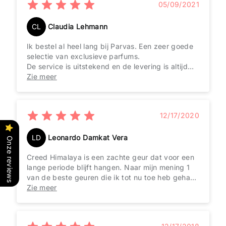
05/09/2021
CL
Claudia Lehmann
Ik bestel al heel lang bij Parvas. Een zeer goede
selectie van exclusieve parfums.
De service is uitstekend en de levering is altijd
correct en zeer snel. Gefeliciteerd met deze
Zie meer
prestatie!
12/17/2020
LD
Leonardo Damkat Vera
Onze reviews
Creed Himalaya is een zachte geur dat voor een
lange periode blijft hangen. Naar mijn mening 1
van de beste geuren die ik tot nu toe heb gehad.
Himalaya is een geweldig discreet luxe geur die
Zie meer
het geld waard is.