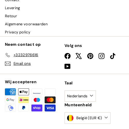
Levering
Retour
Algemene voorwaarden
Privacy policy
Neem contact op
Volg ons
+3232976616
Facebook
X
Pinterest
Instagram
TikTok
Email ons
YouTube
Wij accepteren
Taal
Nederlands
Munteenheid
België (EUR €)