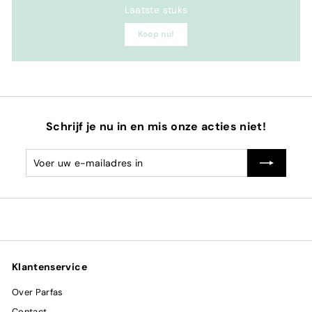
Laatste stuks
Koop nu!
Schrijf je nu in en mis onze acties niet!
Voer
Abonneren
uw
e-
mailadres
in
Klantenservice
Over Parfas
Contact