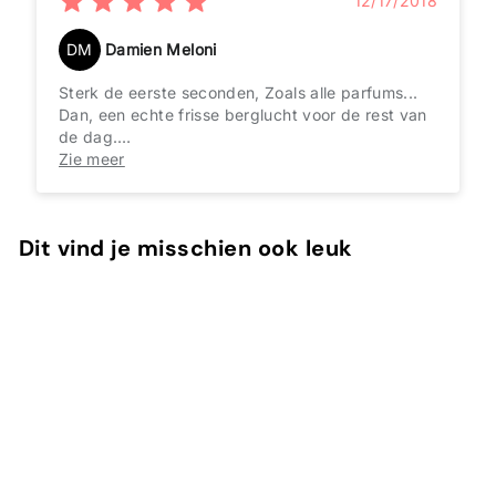
12/17/2018
DM
Damien Meloni
Sterk de eerste seconden, Zoals alle parfums...
Dan, een echte frisse berglucht voor de rest van
de dag.
Discreet, houtachtig en heel licht oosters toon.
Zie meer
De echt perfecte combinatie.
Zoals alle parfums
Dit vind je misschien ook leuk
In winkelwagen
Himalaya