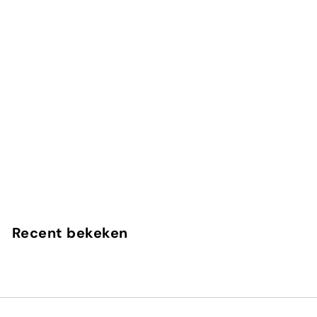
Creed
In winkelwagen
Himalaya
Creed
Recent bekeken