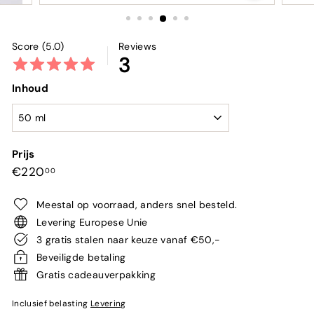
Score (5.0)
Reviews
3
Inhoud
Prijs
Normale
€220,00
€220
00
prijs
Meestal op voorraad, anders snel besteld.
Levering Europese Unie
3 gratis stalen naar keuze vanaf €50,-
Beveiligde betaling
Gratis cadeauverpakking
Inclusief belasting
Levering