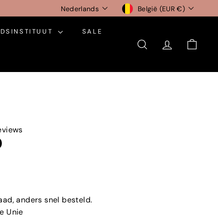
Taal
Munteenheid
Nederlands
België (EUR €)
DSINSTITUUT
SALE
ZOEKEN
ACCOUNT
WINK
eviews
0
aad, anders snel besteld.
e Unie