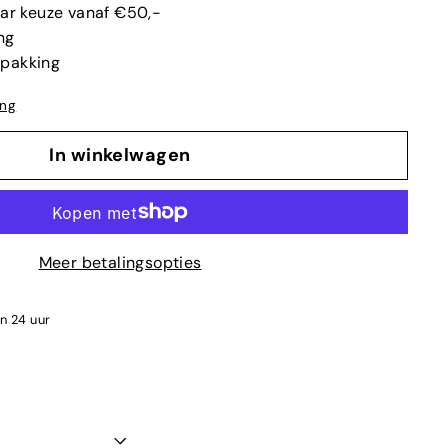
aar keuze vanaf €50,-
ng
rpakking
ing
In winkelwagen
Meer betalingsopties
en 24 uur