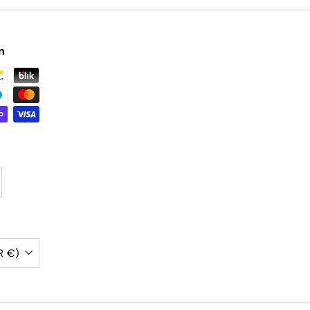
n
België (EUR €)