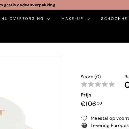
m gratis cadeauverpakking
Pauze
HUIDVERZORGING
slideshow
MAKE-UP
SCHOONHEI
Score (0)
R
Prijs
Normale
€106,00
€106
00
prijs
Meestal op voorr
Levering Europes