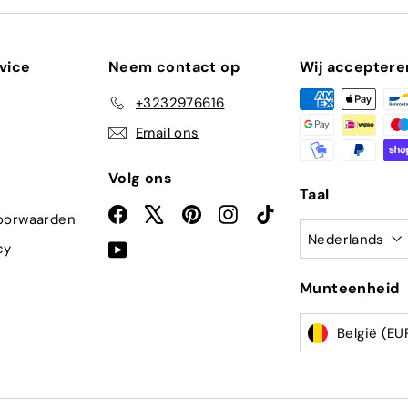
e-
mailadres
in
vice
Neem contact op
Wij acceptere
+3232976616
Email ons
Volg ons
Taal
Facebook
X
Pinterest
Instagram
TikTok
oorwaarden
Nederlands
cy
YouTube
Munteenheid