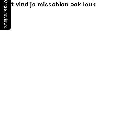
Onze reviews
Dit vind je misschien ook leuk
In winkelwagen
Longue Vie Levres
Guinot
€
€59
00
5
9
,
In winkelwagen
0
0