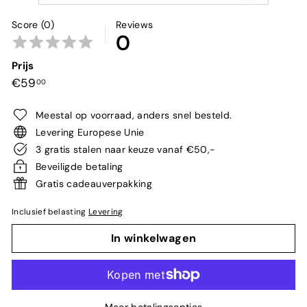
Score (0)
Reviews
0
Prijs
Normale
€59,00
€59
00
prijs
Meestal op voorraad, anders snel besteld.
Levering Europese Unie
3 gratis stalen naar keuze vanaf €50,-
Beveiligde betaling
Gratis cadeauverpakking
Inclusief belasting
Levering
In winkelwagen
Meer betalingsopties