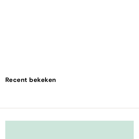
In winkelwagen
Matsukita
Clive Christian
Recent bekeken