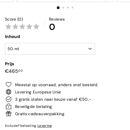
Score (0)
Reviews
0
Inhoud
Prijs
Normale
€465,00
€465
00
prijs
Meestal op voorraad, anders snel besteld.
Levering Europese Unie
3 gratis stalen naar keuze vanaf €50,-
Beveiligde betaling
Gratis cadeauverpakking
Inclusief belasting
Levering