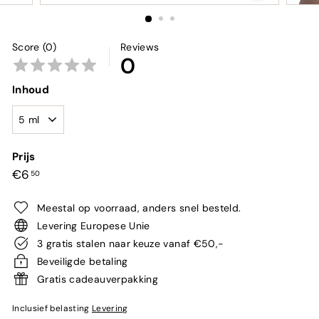
Score (0)
Reviews
0
Inhoud
Prijs
Normale
€6,50
€6
50
prijs
Meestal op voorraad, anders snel besteld.
Levering Europese Unie
3 gratis stalen naar keuze vanaf €50,-
Beveiligde betaling
Gratis cadeauverpakking
Inclusief belasting
Levering