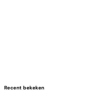
In winkelwagen
Nagellak 138 Happy Pink
Alessandro
Recent bekeken