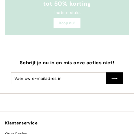
tot 50% korting
Laatste stuks
Koop nu!
Schrijf je nu in en mis onze acties niet!
Voer
Abonneren
uw
e-
mailadres
in
Klantenservice
Over Parfas