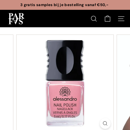
3 gratis samples bij je bestelling vanaf €50,-
Ga
Vraag om gratis cadeauverpakking
naar
Pauze
P
inhoud
slideshow
ZOEKEN
SITE
a
r
f
a
s