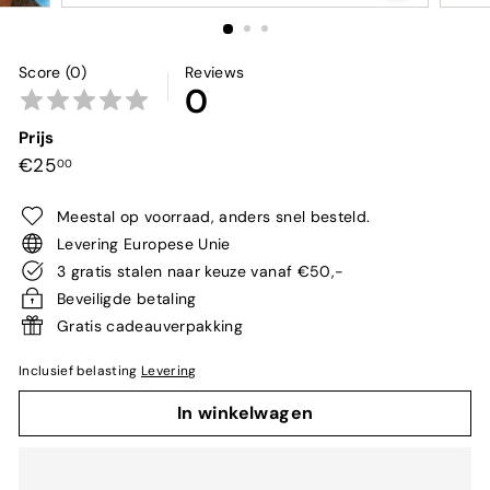
Score (0)
Reviews
0
Prijs
Normale
€25,00
€25
00
prijs
Meestal op voorraad, anders snel besteld.
Levering Europese Unie
3 gratis stalen naar keuze vanaf €50,-
Beveiligde betaling
Gratis cadeauverpakking
Inclusief belasting
Levering
In winkelwagen