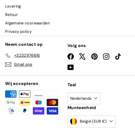
Levering
Retour
Algemene voorwaarden
Privacy policy
Neem contact op
Volg ons
+3232976616
Facebook
X
Pinterest
Instagram
TikTok
Email ons
YouTube
Wij accepteren
Taal
Nederlands
Munteenheid
België (EUR €)