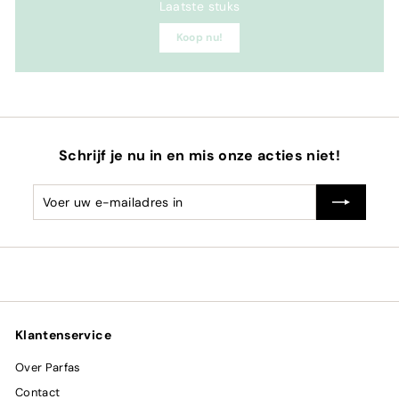
Laatste stuks
Koop nu!
Schrijf je nu in en mis onze acties niet!
Voer
Abonneren
uw
e-
mailadres
in
Klantenservice
Over Parfas
Contact