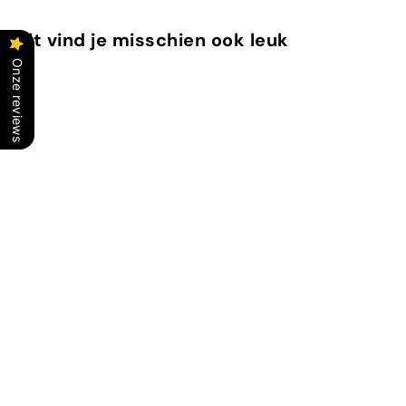
Dit vind je misschien ook leuk
Onze reviews
In winkelwagen
Original SPF 30
Sunscreen Lotion
Sun Bum
€
€25
00
2
5
,
In winkelwagen
0