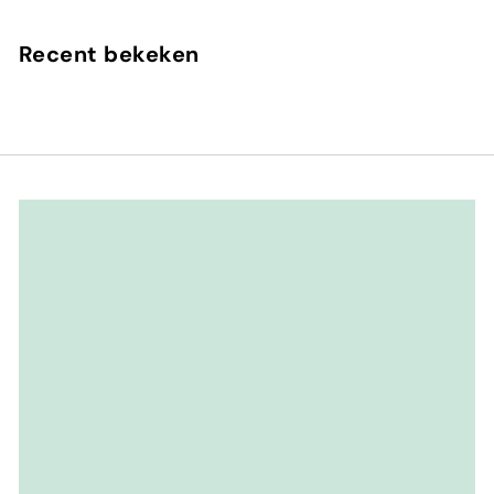
2
5
Recent bekeken
,
0
0