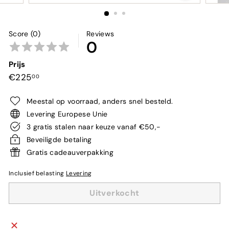
Score (0)
Reviews
0
Prijs
Normale
€225,00
€225
00
prijs
Meestal op voorraad, anders snel besteld.
Levering Europese Unie
3 gratis stalen naar keuze vanaf €50,-
Beveiligde betaling
Gratis cadeauverpakking
Inclusief belasting
Levering
Uitverkocht