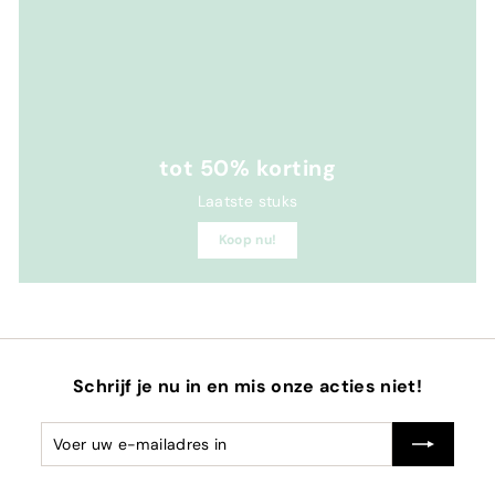
tot 50% korting
Laatste stuks
Koop nu!
Schrijf je nu in en mis onze acties niet!
Voer
Abonneren
uw
e-