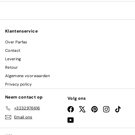
mailadres
in
Klantenservice
Over Parfas
Contact
Levering
Retour
Algemene voorwaarden
Privacy policy
Neem contact op
Volg ons
+3232976616
Facebook
X
Pinterest
Instagram
TikTok
Email ons
YouTube