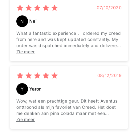
07/10/2020
N
Neil
What a fantastic experience . I ordered my creed
from here and was kept updated constantly. My
order was dispatched immediately and delivered
in perfect condition beautifully wrapped with free
Zie meer
samples . It was delivered in under a week to the
Uk .Buy with confidence ! This will be my go to
place for my fragrances from now on .
08/12/2019
Y
Yaron
Wow, wat een prachtige geur. Dit heeft Aventus
onttroond als mijn favoriet van Creed. Het doet
me denken aan pina colada maar met een
limoentoets. Dit is echt vakantie in een fles, ik
Zie meer
krijg er niet genoeg van.