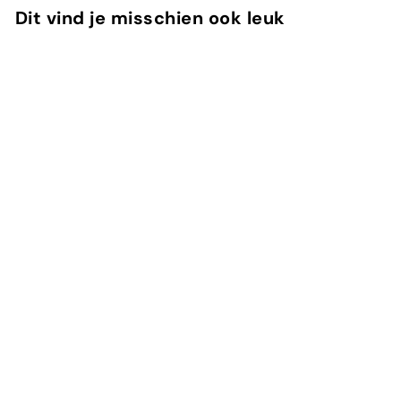
Dit vind je misschien ook leuk
In winkelwagen
Virgin Island Water
Creed
In winkelwagen