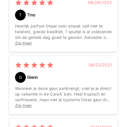
08/28/2022
T
Tino
Heerlijk parfum (maar over smaak valt niet te
twisten), goede kwaliteit, 1 spuitje is al voldoende
om de gehele dag goed te geuren. Aanrader om
bij Parfas te bestellen. Duidelijke website, snelle
Zie meer
en nette levering.
06/22/2021
G
Glenn
Wanneer je deze geur aanbrengt, voel je je direct
op vakantie in de CaraÃ¯ben. Heel tropisch en
verfrissend, maar niet je typische frisse geur die
je draagt in de zomer. Deze geur doet me enorm
Zie meer
denken aan de cocktail piÃ±a colada en is dus
echt een stunner voor in de zomer. Hij blijft niet
een hele dag hangen, maar toch lang genoeg dat