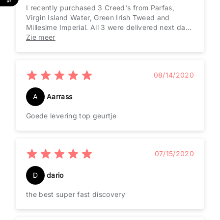
I recently purchased 3 Creed's from Parfas,
Virgin Island Water, Green Irish Tweed and
Millesime Imperial. All 3 were delivered next day
to the UK and have been by far the best batches
Zie meer
i've ever had! I highly recommend Parfas,and
Jennifer, who is such an amazing person to
speak and deal with :)
08/14/2020
A
Aarrass
Goede levering top geurtje
07/15/2020
D
dario
the best super fast discovery