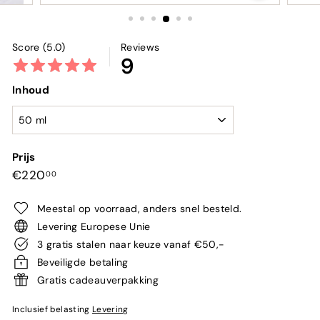
Score (5.0)
Reviews
9
Inhoud
Prijs
Normale
€220,00
€220
00
prijs
Meestal op voorraad, anders snel besteld.
Levering Europese Unie
3 gratis stalen naar keuze vanaf €50,-
Beveiligde betaling
Gratis cadeauverpakking
Inclusief belasting
Levering