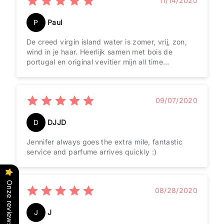
11/14/2020
je er een paar uur mee doorkomt.
P
Paul
De creed virgin island water is zomer, vrij, zon,
wind in je haar. Heerlijk samen met bois de
portugal en original vevitier mijn all time
favourites
09/07/2020
D
DJJD
Jennifer always goes the extra mile, fantastic
service and parfume arrives quickly :)
Onze reviews
08/28/2020
J
J