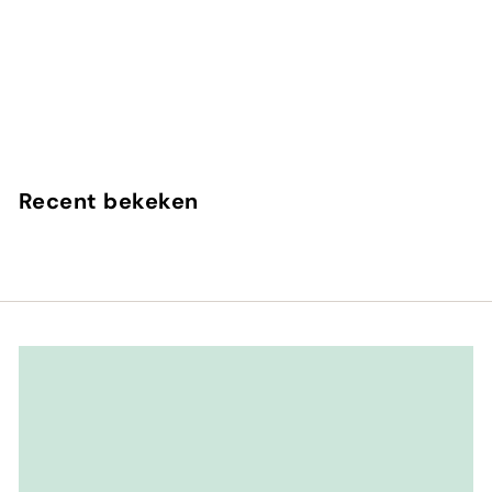
Virgin Island Water
Creed
Recent bekeken