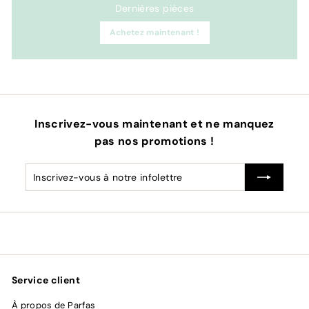
Dernières pièces
Achetez maintenant !
Inscrivez-vous maintenant et ne manquez
pas nos promotions !
Inscrivez-
S'inscrire
vous
à
notre
infolettre
Service client
À propos de Parfas