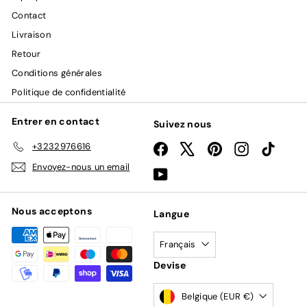
Contact
Livraison
Retour
Conditions générales
Politique de confidentialité
Entrer en contact
Suivez nous
+3232976616
Facebook
X
Pinterest
Instagram
TikTok
Envoyez-nous un email
YouTube
Nous acceptons
Langue
Français
Devise
Belgique (EUR €)