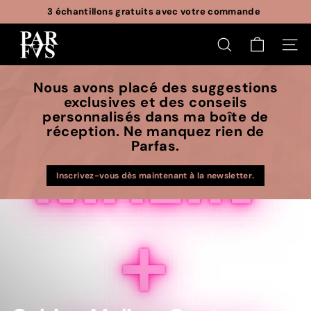
Passer
3 échantillons gratuits avec votre commande
au
Diaporama
P
contenu
Pause
RECHERCHER
NAVI
a
r
Nous avons placé des suggestions
f
exclusives et des conseils
a
personnalisés dans ma boîte de
s
réception. Ne manquez rien de
Parfas.
Inscrivez-vous dès maintenant à la newsletter.