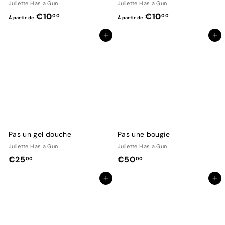
Juliette Has a Gun
Juliette Has a Gun
0
0
À
À
€10
€10
00
00
À partir de
À partir de
,
,
p
p
0
0
Ajouter au panier
Ajouter au panier
a
a
0
0
r
r
t
t
i
i
r
r
d
d
e
e
€
€
Pas un gel douche
Pas une bougie
1
1
Juliette Has a Gun
Juliette Has a Gun
0
0
€
€
€25
€50
00
00
,
,
2
5
0
0
Ajouter au panier
Ajouter au panier
5
0
0
0
,
,
0
0
0
0