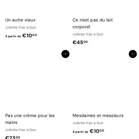
d
e
€
Un autre vieux
Ce n'est pas du lait
1
corporel
Juliette Has a Gun
0
À
Juliette Has a Gun
€10
00
À partir de
,
€
€45
p
00
0
4
a
0
Ajouter au panier
Ajouter au panier
5
r
,
t
0
i
0
r
d
e
€
1
Pas une crème pour les
Mesdames et messieurs
0
mains
Juliette Has a Gun
,
Juliette Has a Gun
À
€10
00
À partir de
0
€
€23
p
00