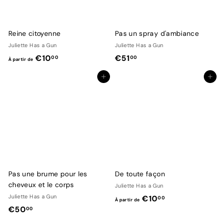
d
d
e
e
€
€
Reine citoyenne
Pas un spray d'ambiance
1
1
Juliette Has a Gun
Juliette Has a Gun
0
0
À
€
€10
€51
00
00
À partir de
,
,
p
5
0
0
Ajouter au panier
Ajouter au panier
a
1
0
0
r
,
t
0
i
0
r
d
e
€
Pas une brume pour les
De toute façon
1
cheveux et le corps
Juliette Has a Gun
0
Juliette Has a Gun
À
€10
00
À partir de
,
€
€50
p
00
0