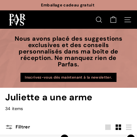
Passer
Emballage cadeau gratuit
au
Diaporama
P
contenu
Pause
RECHERCHER
NAVI
a
r
Nous avons placé des suggestions
f
exclusives et des conseils
a
personnalisés dans ma boîte de
s
réception. Ne manquez rien de
Parfas.
Inscrivez-vous dès maintenant à la newsletter.
Juliette a une arme
34 items
Filtrer
Grande
Petit
List