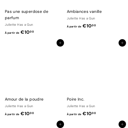
e
e
€
€
Pas une superdose de
Ambiances vanille
1
1
parfum
Juliette Has a Gun
0
0
Juliette Has a Gun
À
€10
00
À partir de
,
,
À
€10
p
00
À partir de
0
0
p
a
0
0
Ajouter au panier
Ajouter au panier
a
r
r
t
t
i
i
r
r
d
d
e
e
€
€
1
Amour de la poudre
Poire Inc.
1
0
Juliette Has a Gun
Juliette Has a Gun
0
,
À
À
€10
€10
00
00
À partir de
À partir de
,
0
p
p
0
0
Ajouter au panier
Ajouter au panier
a
a