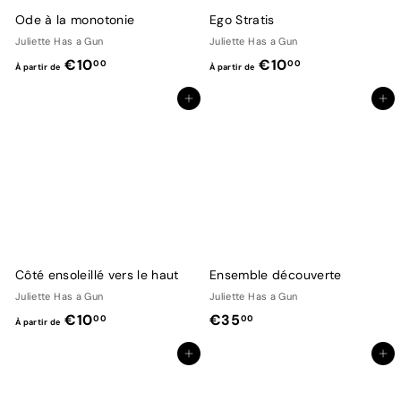
€
€
Ode à la monotonie
Ego Stratis
1
1
Juliette Has a Gun
Juliette Has a Gun
0
0
À
À
€10
€10
00
00
À partir de
À partir de
,
,
p
p
0
0
Ajouter au panier
Ajouter au panier
a
a
0
0
r
r
t
t
i
i
r
r
d
d
e
e
€
€
Côté ensoleillé vers le haut
Ensemble découverte
1
1
Juliette Has a Gun
Juliette Has a Gun
0
0
À
€
€10
€35
00
00
À partir de
,
,
p
3
0
0
Ajouter au panier
Ajouter au panier
a
5
0
0
r
,