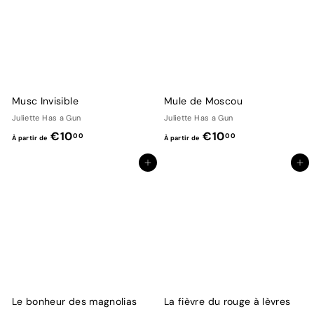
t
0
i
0
r
d
e
€
Musc Invisible
Mule de Moscou
1
Juliette Has a Gun
Juliette Has a Gun
0
À
À
€10
€10
00
00
À partir de
À partir de
,
p
p
0
Ajouter au panier
Ajouter au panier
a
a
0
r
r
t
t
i
i
r
r
d
d
e
e
€
€
Le bonheur des magnolias
La fièvre du rouge à lèvres
1
1