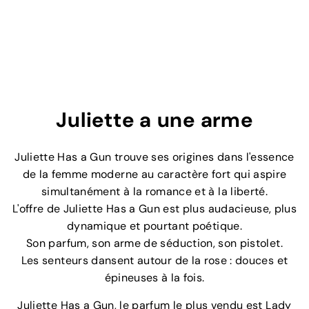
5
a
0
0
r
,
t
0
i
0
r
d
e
Juliette a une arme
€
1
Juliette Has a Gun trouve ses origines dans l'essence
0
de la femme moderne au caractère fort qui aspire
,
simultanément à la romance et à la liberté.
0
L'offre de Juliette Has a Gun est plus audacieuse, plus
0
dynamique et pourtant poétique.
Son parfum, son arme de séduction, son pistolet.
Les senteurs dansent autour de la rose : douces et
épineuses à la fois.
Juliette Has a Gun, le parfum le plus vendu est Lady